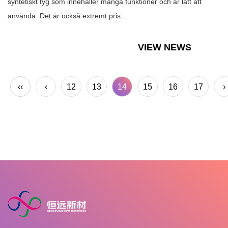
syntetiskt tyg som innehåller många funktioner och är lätt att
använda. Det är också extremt pris...
VIEW NEWS
‹‹
‹
12
13
14
15
16
17
›